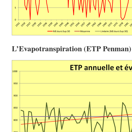
L’Evapotranspiration (ETP Penman)