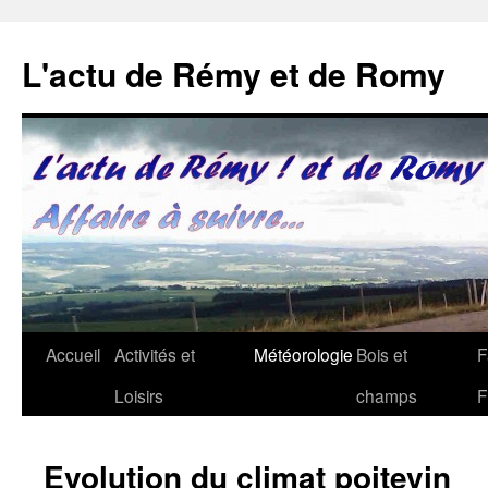
Aller
au
L'actu de Rémy et de Romy
contenu
Accueil
Activités et
Météorologie
Bois et
F
Loisirs
champs
F
Evolution du climat poitevin