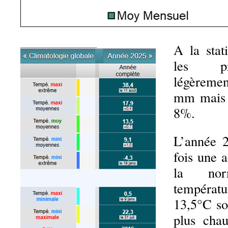
A la stat
les pré
légèreme
mm mais r
8%.
L’année 2
fois une 
la no
tempér
13,5°C so
plus cha