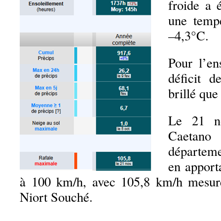
froide a 
une temp
–4,3°C.
Pour l’en
déficit d
brillé que
Le 21 n
Caetan
départem
en apport
à 100 km/h, avec 105,8 km/h mesur
Niort Souché.