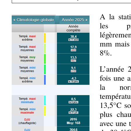
A la stat
les pré
légèreme
mm mais r
8%.
L’année 2
fois une 
la no
tempér
13,5°C so
plus cha
avec une 