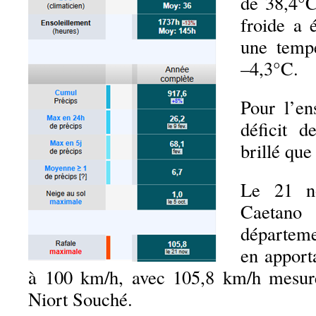
de 38,4°C
froide a 
une temp
–4,3°C.
Pour l’en
déficit d
brillé que
Le 21 n
Caetan
départem
en apport
à 100 km/h, avec 105,8 km/h mesur
Niort Souché.