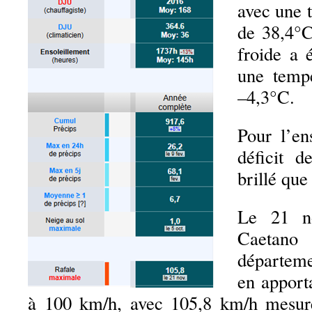
avec une 
de 38,4°C
froide a 
une temp
–4,3°C.
Pour l’en
déficit d
brillé que
Le 21 n
Caetan
départem
en apport
à 100 km/h, avec 105,8 km/h mesur