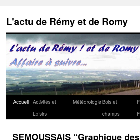
Aller
au
L'actu de Rémy et de Romy
contenu
Accueil
Activités et
Météorologie
Bois et
F
Loisirs
champs
F
SEMOUSSAIS “Graphique des p