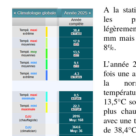
A la stat
les pré
légèreme
mm mais r
8%.
L’année 2
fois une 
la no
tempér
13,5°C so
plus cha
avec une 
de 38,4°C