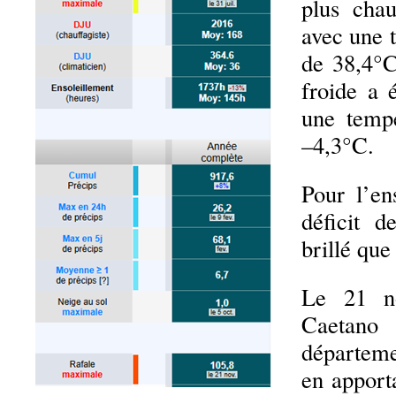
plus cha
avec une 
de 38,4°C
froide a 
une temp
–4,3°C.
Pour l’en
déficit d
brillé que
Le 21 n
Caetan
départem
en apport