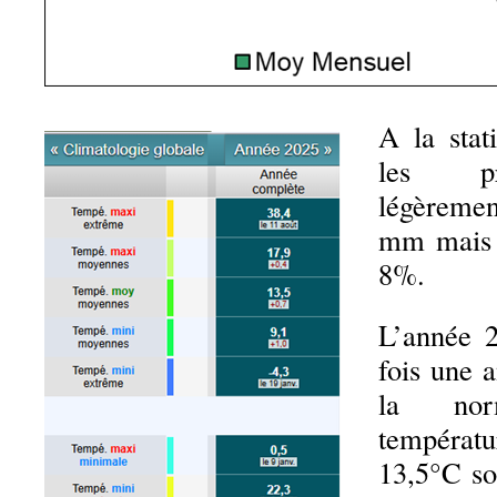
A la stat
les pré
légèreme
mm mais r
8%.
L’année 2
fois une 
la no
tempér
13,5°C so