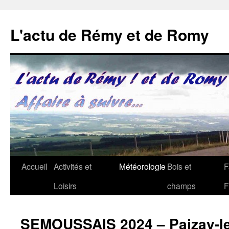
Aller
au
L'actu de Rémy et de Romy
contenu
Accueil
Activités et
Météorologie
Bois et
F
Loisirs
champs
F
SEMOUSSAIS 2024 – Paizay-l