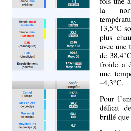
fois une 
la no
tempér
13,5°C so
plus cha
avec une 
de 38,4°C
froide a 
une temp
–4,3°C.
Pour l’en
déficit d
brillé que