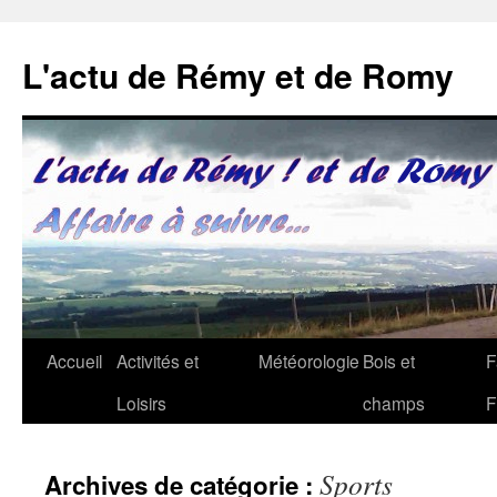
Aller
au
L'actu de Rémy et de Romy
contenu
Accueil
Activités et
Météorologie
Bois et
F
Loisirs
champs
F
Sports
Archives de catégorie :