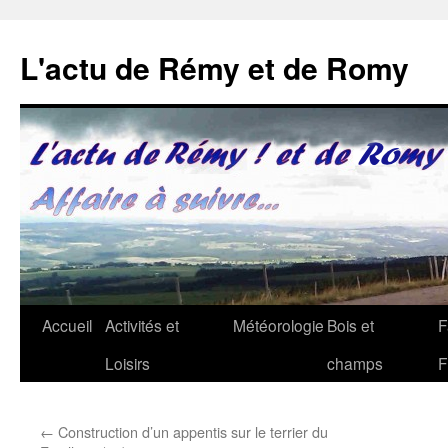
Aller
au
L'actu de Rémy et de Romy
contenu
Accueil
Activités et
Météorologie
Bois et
F
Loisirs
champs
F
←
Construction d’un appentis sur le terrier du