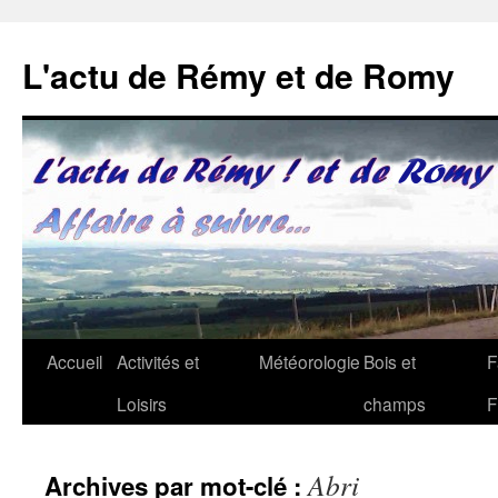
Aller
au
L'actu de Rémy et de Romy
contenu
Accueil
Activités et
Météorologie
Bois et
F
Loisirs
champs
F
Abri
Archives par mot-clé :