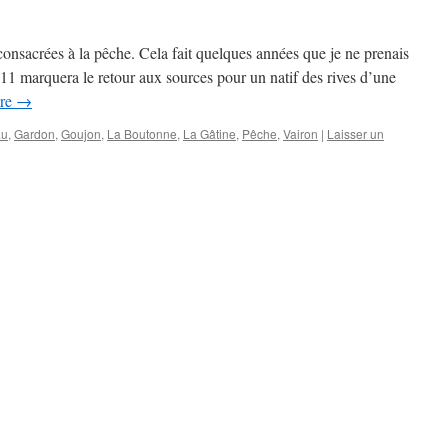
nsacrées à la pêche. Cela fait quelques années que je ne prenais
011 marquera le retour aux sources pour un natif des rives d’une
ure
→
au
,
Gardon
,
Goujon
,
La Boutonne
,
La Gâtine
,
Pêche
,
Vairon
|
Laisser un