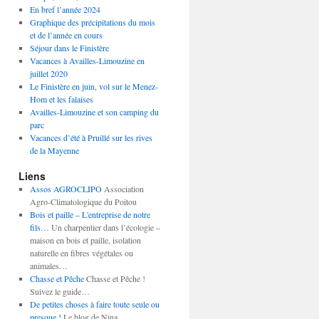
En bref l’année 2024
Graphique des précipitations du mois
et de l’année en cours
Séjour dans le Finistère
Vacances à Availles-Limouzine en
juillet 2020
Le Finistère en juin, vol sur le Menez-
Hom et les falaises
Availles-Limouzine et son camping du
parc
Vacances d’été à Pruillé sur les rives
de la Mayenne
Liens
Assos AGROCLIPO
Association
Agro-Climatologique du Poitou
Bois et paille – L'entreprise de notre
fils…
Un charpentier dans l’écologie –
maison en bois et paille, isolation
naturelle en fibres végétales ou
animales…
Chasse et Pêche
Chasse et Pêche !
Suivez le guide…
De petites choses à faire toute seule ou
presque !
Le blog de Nina…