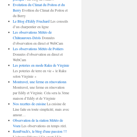
Evolution du Climat du Poitou et du
Berry
Evoltion du Climat du Poitou et
du Berry
Le Blog d'Eddy Fruchard
Les conseils
d’un charpentier en ligne
Les observations Météo de
Châteauroux-Déols
Données
d’observation en direct et WebCam
Les observations Météo de Poitiers
Données d’observation en direct et
WebCam
Les poteries en mode Raku de Virginie
Les poteries de terre en vie « le Raku
selon Virginie »
Montravel, une ferme en rénovationn
Montravel, une ferme en rénovation
par Eddy et Virginie. Cela sera la 3ème
maison d’Eddy et de Virginie
Nos recettes de cuisine
La cuisine de
Line faite en toute simplicité, mais avec
amour…
Observation de la station Météo de
Voeu
Les observations en temps réel.
RemFruch's, le blog d'une passion !!!
L’aéromodélisme ! Un sport ? Un