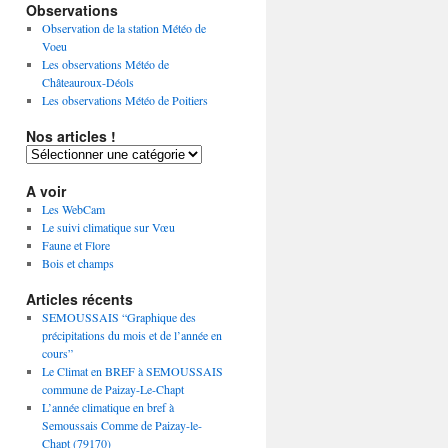
Observations
Observation de la station Météo de
Voeu
Les observations Météo de
Châteauroux-Déols
Les observations Météo de Poitiers
Nos articles !
Nos
articles
!
A voir
Les WebCam
Le suivi climatique sur Vœu
Faune et Flore
Bois et champs
Articles récents
SEMOUSSAIS “Graphique des
précipitations du mois et de l’année en
cours”
Le Climat en BREF à SEMOUSSAIS
commune de Paizay-Le-Chapt
L’année climatique en bref à
Semoussais Comme de Paizay-le-
Chapt (79170)