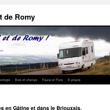
et de Romy
rologie
Bois et champs
Faune et Flore
À propos
 en Gâtine et dans le Briouxais.