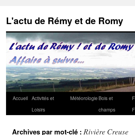
Aller
au
L'actu de Rémy et de Romy
contenu
Accueil
Activités et
Météorologie
Bois et
F
Loisirs
champs
F
Rivière Creuse
Archives par mot-clé :