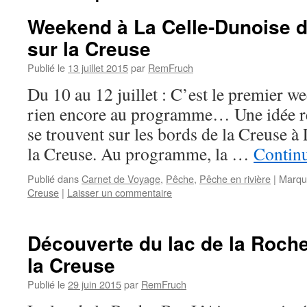
Weekend à La Celle-Dunoise d
sur la Creuse
Publié le
13 juillet 2015
par
RemFruch
Du 10 au 12 juillet : C’est le premier w
rien encore au programme… Une idée re
se trouvent sur les bords de la Creuse 
la Creuse. Au programme, la …
Continu
Publié dans
Carnet de Voyage
,
Pêche
,
Pêche en rivière
|
Marqu
Creuse
|
Laisser un commentaire
Découverte du lac de la Roche
la Creuse
Publié le
29 juin 2015
par
RemFruch