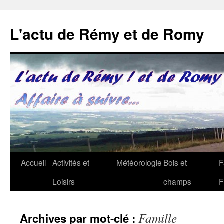
Aller
au
L'actu de Rémy et de Romy
contenu
Accueil
Activités et
Météorologie
Bois et
F
Loisirs
champs
F
Famille
Archives par mot-clé :