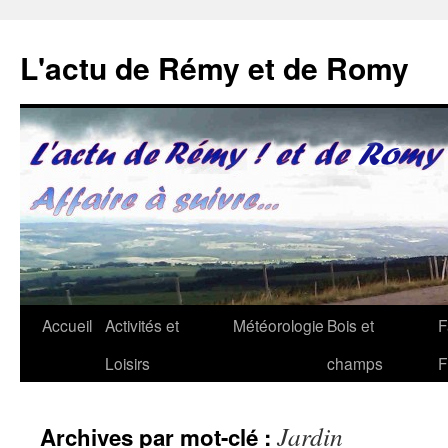
Aller
au
L'actu de Rémy et de Romy
contenu
Accueil
Activités et
Météorologie
Bois et
F
Loisirs
champs
F
Jardin
Archives par mot-clé :