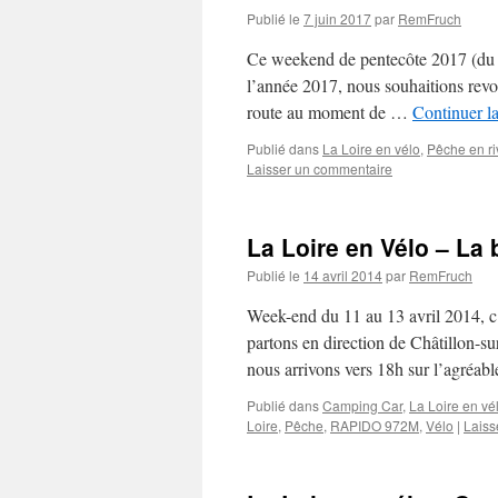
Publié le
7 juin 2017
par
RemFruch
Ce weekend de pentecôte 2017 (du 3
l’année 2017, nous souhaitions revo
route au moment de …
Continuer la
Publié dans
La Loire en vélo
,
Pêche en ri
Laisser un commentaire
La Loire en Vélo – La 
Publié le
14 avril 2014
par
RemFruch
Week-end du 11 au 13 avril 2014, c
partons en direction de Châtillon-su
nous arrivons vers 18h sur l’agréa
Publié dans
Camping Car
,
La Loire en vé
Loire
,
Pêche
,
RAPIDO 972M
,
Vélo
|
Laiss