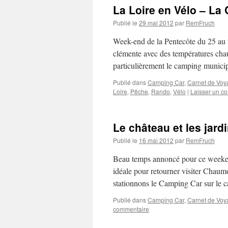
La Loire en Vélo – La 
Publié le
29 mai 2012
par
RemFruch
Week-end de la Pentecôte du 25 au 
clémente avec des températures chaud
particulièrement le camping munici
Publié dans
Camping Car
,
Carnet de Voy
Loire
,
Pêche
,
Rando
,
Vélo
|
Laisser un c
Le château et les jar
Publié le
16 mai 2012
par
RemFruch
Beau temps annoncé pour ce weekend
idéale pour retourner visiter Chaumo
stationnons le Camping Car sur le
Publié dans
Camping Car
,
Carnet de Voy
commentaire