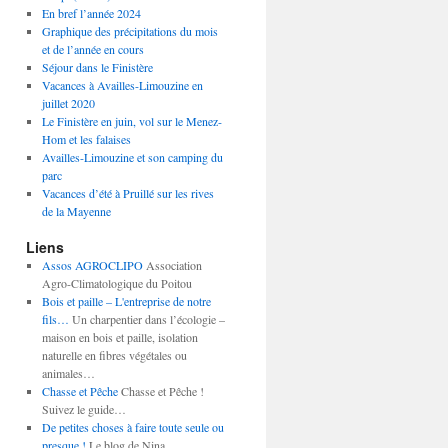
En bref l’année 2024
Graphique des précipitations du mois
et de l’année en cours
Séjour dans le Finistère
Vacances à Availles-Limouzine en
juillet 2020
Le Finistère en juin, vol sur le Menez-
Hom et les falaises
Availles-Limouzine et son camping du
parc
Vacances d’été à Pruillé sur les rives
de la Mayenne
Liens
Assos AGROCLIPO
Association
Agro-Climatologique du Poitou
Bois et paille – L'entreprise de notre
fils…
Un charpentier dans l’écologie –
maison en bois et paille, isolation
naturelle en fibres végétales ou
animales…
Chasse et Pêche
Chasse et Pêche !
Suivez le guide…
De petites choses à faire toute seule ou
presque !
Le blog de Nina…