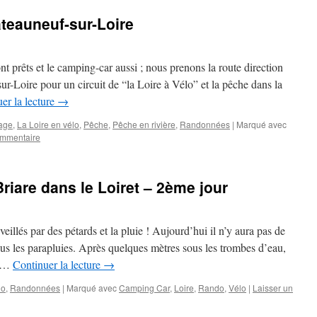
âteauneuf-sur-Loire
t prêts et le camping-car aussi ; nous prenons la route direction
ur-Loire pour un circuit de “la Loire à Vélo” et la pêche dans la
er la lecture
→
age
,
La Loire en vélo
,
Pêche
,
Pêche en rivière
,
Randonnées
|
Marqué avec
ommentaire
Briare dans le Loiret – 2ème jour
llés par des pétards et la pluie ! Aujourd’hui il n’y aura pas de
s les parapluies. Après quelques mètres sous les trombes d’eau,
t …
Continuer la lecture
→
lo
,
Randonnées
|
Marqué avec
Camping Car
,
Loire
,
Rando
,
Vélo
|
Laisser un