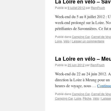
La Loire en vélo – Sav
Publié le
9 juillet 2012
par
RemFruch
Week-end du 5 au 8 juillet 2012 : U
week-end prolongé sur la Loire. Nou
pétrifiantes de Savonnières. Ce fut
Publié dans
Camping Car
,
Carnet de Voy
Loire
,
Vélo
|
Laisser un commentaire
La Loire en vélo – Me
Publié le
25 juin 2012
par
RemFruch
Week-end du 22 au 24 juin 2012. Apr
direction la Loire à Meung pour un 
heures de voyage, nous …
Continue
Publié dans
Camping Car
,
Carnet de Voy
Camping Car
,
Loire
,
Pêche
,
Vélo
|
Laisse