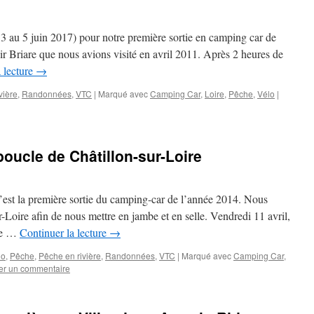
 au 5 juin 2017) pour notre première sortie en camping car de
ir Briare que nous avions visité en avril 2011. Après 2 heures de
 lecture
→
vière
,
Randonnées
,
VTC
|
Marqué avec
Camping Car
,
Loire
,
Pêche
,
Vélo
|
boucle de Châtillon-sur-Loire
’est la première sortie du camping-car de l’année 2014. Nous
r-Loire afin de nous mettre en jambe et en selle. Vendredi 11 avril,
ble …
Continuer la lecture
→
lo
,
Pêche
,
Pêche en rivière
,
Randonnées
,
VTC
|
Marqué avec
Camping Car
,
er un commentaire