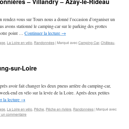
onnières – Villandry – Azay-le-Rideau
n rendez-vous sur Tours nous a donné l’occasion d’organiser un
s avons stationné le camping-car sur le parking des grottes
 notre point …
Continuer la lecture
→
age
,
La Loire en vélo
,
Randonnées
|
Marqué avec
Camping Car
,
Château
,
ung-sur-Loire
ès avoir fait changer les deux pneus arrière du camping-car,
week-end en vélo sur la levée de la Loire. Après deux petites
r la lecture
→
age
,
La Loire en vélo
,
Pêche
,
Pêche en rivière
,
Randonnées
|
Marqué avec
r un commentaire