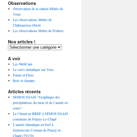
Observations
Observation de la station Météo de
Voeu
Les observations Météo de
Châteauroux-Déols
Les observations Météo de Poitiers
Nos articles !
Nos
articles
!
A voir
Les WebCam
Le suivi climatique sur Vœu
Faune et Flore
Bois et champs
Articles récents
SEMOUSSAIS “Graphique des
précipitations du mois et de l’année en
cours”
Le Climat en BREF à SEMOUSSAIS
commune de Paizay-Le-Chapt
L’année climatique en bref à
Semoussais Comme de Paizay-le-
Chapt (79170)