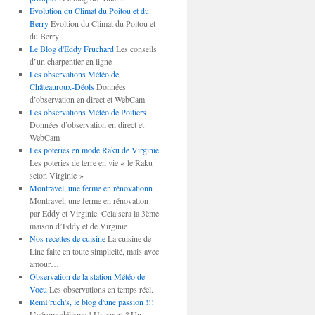
Evolution du Climat du Poitou et du
Berry
Evoltion du Climat du Poitou et
du Berry
Le Blog d'Eddy Fruchard
Les conseils
d’un charpentier en ligne
Les observations Météo de
Châteauroux-Déols
Données
d’observation en direct et WebCam
Les observations Météo de Poitiers
Données d’observation en direct et
WebCam
Les poteries en mode Raku de Virginie
Les poteries de terre en vie « le Raku
selon Virginie »
Montravel, une ferme en rénovationn
Montravel, une ferme en rénovation
par Eddy et Virginie. Cela sera la 3ème
maison d’Eddy et de Virginie
Nos recettes de cuisine
La cuisine de
Line faite en toute simplicité, mais avec
amour…
Observation de la station Météo de
Voeu
Les observations en temps réel.
RemFruch's, le blog d'une passion !!!
L’aéromodélisme ! Un sport ? Un