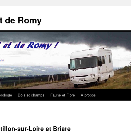
et de Romy
rologie
Bois et champs
Faune et Flore
À propos
illon-sur-Loire et Briare