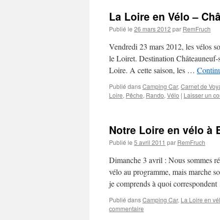
La Loire en Vélo – Ch
Publié le
26 mars 2012
par
RemFruch
Vendredi 23 mars 2012, les vélos son
le Loiret. Destination Châteauneuf-s
Loire. A cette saison, les …
Continu
Publié dans
Camping Car
,
Carnet de Voy
Loire
,
Pêche
,
Rando
,
Vélo
|
Laisser un c
Notre Loire en vélo à 
Publié le
5 avril 2011
par
RemFruch
Dimanche 3 avril : Nous sommes révei
vélo au programme, mais marche sou
je comprends à quoi corresponden
Publié dans
Camping Car
,
La Loire en vé
commentaire